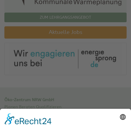
ZUM LEHRGANGSANGEBOT
Aktuelle Jobs
Öko-Zentrum NRW GmbH
Planen Beraten Qualifizieren
Sachsenweg 8
59073 Hamm