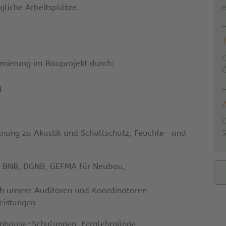
e
liche Arbeitsplätze.
imierung im Bauprojekt durch:
Ö
g
nung zu Akustik und Schallschutz, Feuchte- und
ch BNB, DGNB, GEFMA für Neubau,
ch unsere Auditoren und Koordinatoren
eistungen
 Inhouse-Schulungen, Fernlehrgänge