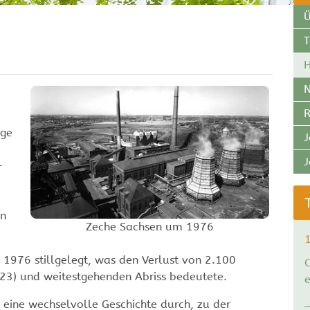
Ü
H
N
R
ige
J
-
en
Zeche Sachsen um 1976
 1976 stillgelegt, was den Verlust von 2.100
223) und weitestgehenden Abriss bedeutete.
e
eine wechselvolle Geschichte durch, zu der