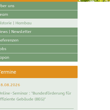
ber uns
Team
istorie | Hambau
ews | Newsletter
eferenzen
obs
Japan
Termine
18.08.2026
Online-Seminar : "Bundesförderung für
ffiziente Gebäude (BEG)"