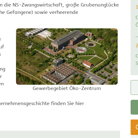
in die NS-Zwangswirtschaft, große Grubenunglücke
che Gefangene) sowie verheerende
Ö
r
uf
u
ung
r
en
Gewerbegebiet Öko-Zentrum
.
ternehmensgeschichte finden Sie hier