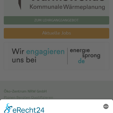
ZUM LEHRGANGSANGEBOT
Aktuelle Jobs
Öko-Zentrum NRW GmbH
Planen Beraten Qualifizieren
Sachsenweg 8