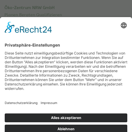
Öko-Zentrum NRW GmbH
Planen Beraten Qualifizieren
Sachsenweg 8
59073 Hamm
Tel.: 02381 / 30 220-0
Fax.: 02381 / 30 220-30
info[at]oekozentrum-nrw.de
Sitemap
Impressum
Datenschutz