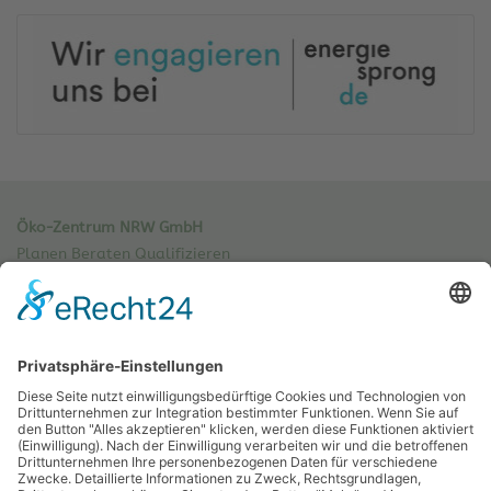
Öko-Zentrum NRW GmbH
Planen Beraten Qualifizieren
Sachsenweg 8
59073 Hamm
Tel.: 02381 / 30 220-0
Fax.: 02381 / 30 220-30
info[at]oekozentrum-nrw.de
Sitemap