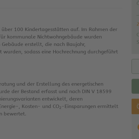
Ö
 über 100 Kindertagesstätten auf. Im Rahmen der
 für kommunale Nichtwohngebäude wurden
 Gebäude erstellt, die nach Baujahr,
rt wurden, sodass eine Hochrechnung durchgeführt
tung und der Erstellung des energetischen
urde der Bestand erfasst und nach DIN V 18599
ierungsvarianten entwickelt, deren
 Energie-, Kosten- und CO
-Einsparungen ermittelt
2
n bewertet.