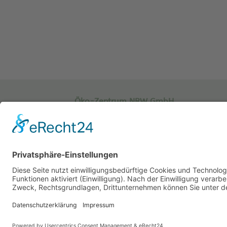
Öko-Zentrum NRW GmbH
Planen Beraten Qualifizieren
Sachsenweg 8
59073 Hamm
Tel.: 02381 / 30 220-0
Fax.: 02381 / 30 220-30
info[at]oekozentrum-nrw.de