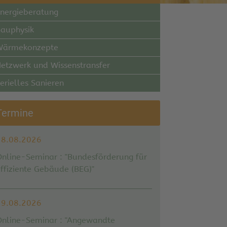
nergieberatung
auphysik
Wärmekonzepte
etzwerk und Wissenstransfer
erielles Sanieren
Termine
18.08.2026
Online-Seminar : "Bundesförderung für
ffiziente Gebäude (BEG)"
19.08.2026
Online-Seminar : "Angewandte