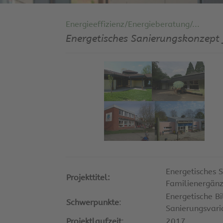
Energieeffizienz/Energieberatung/...
Energetisches Sanierungskonzept
Energetisches 
Projekttitel:
Familienergänz
Energetische B
Schwerpunkte
:
Sanierungsvar
Projektlaufzeit
:
2017