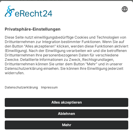
Sachsenweg 8
59073 Hamm
Tel.: 02381 / 30 220-0
Fax.: 02381 / 30 220-30
info[at]oekozentrum-nrw.de
Sitemap
Impressum
Datenschutz
Cookies