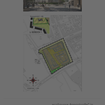
„ecoSquare Annastraße“ in