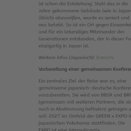
ist schon die Entstehung: Statt das in die
Jahre gekommene Gebäude (wie in Japa
üblich) abzureißen, wurde es saniert und
neu belebt. So ist ein Ort gegen Einsamke
und für ein lebendiges Miteinander der
Generationen entstanden, der in dieser F
einzigartig in Japan ist.
Weitere Infos (Japanisch):
Enmichi
Vorbereitung einer gemeinsamen Konfere
Ein zentrales Ziel der Reise war es, eine
gemeinsame japanisch-deutsche Konfere
vorzubereiten. Sie wird von BBSR und BRI
(gemeinsam mit weiteren Partnern, die si
noch in Abstimmung befinden) getragen 
soll 2027 im Umfeld der GREEN x EXPO 
japanischen Yokohama stattfinden. Die
EXPO ist eine internationale