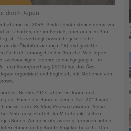
se durch Japan
eutschland bis 2045. Beide Länder stehen damit vor
 zu schaffen, der im Betrieb, aber auch im Bau
tig ist. Das verlangt passende gesetzliche
an die Ökobilanzierung (LCA) und gezielte
en Fachkräftemangel in der Branche. Wie Japan
ner zweiwöchigen Japanreise nachgegangen. Im
adt- und Raumforschung
(
BBSR
) hat das
Öko-
apan organisiert und begleitet, mit Stationen von
azawa.
narbeit: Bereits 2013 schlossen Japan und
ng auf Ebene der Bauministerien. Seit 2019 wird
chungsinstitute
Building Research Institute Japan
her Seite ausgestaltet. Im Mittelpunkt stehen
tiges Bauen. An mehr als zwanzig Terminen haben
, Unternehmen und gebaute Projekte besucht. Drei