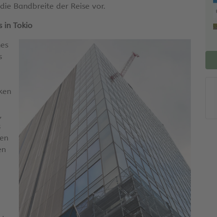
 die Bandbreite der Reise vor.
 in Tokio
hes
s
ken
,
s
ten
en