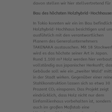
davon stellen wir hier stellvertretend für
Bau des höchsten Holzhybrid-Hochhauses
In Tokio konnten wir ein im Bau befindlic
Holzhybrid-Hochhaus besichtigen und un
ausführlich mit den verantwortlichen
Planern des Generalunternehmers
TAKENAKA austauschen. Mit 18 Stockwer
wird es das höchste seiner Art in Japan.
Rund 1.100 m³ Holz werden hier verbaut
vollständig aus japanischer Herkunft; da
Gebäude soll wie ein „zweiter Wald" mit
in der Stadt wirken. Gegenüber einer rein
Stahlkonstruktion lassen sich so etwa 30
Prozent CO₂ einsparen. Das Projekt zeigt
eindrücklich, dass Holz nicht nur dem
Einfamilienhaus vorbehalten ist, sondern
auch im großen Maßstab eine