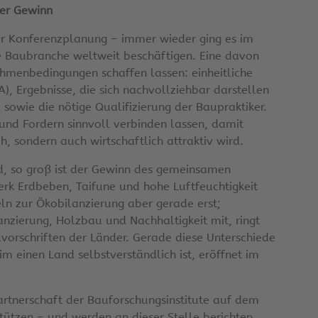
er Gewinn
 Konferenzplanung – immer wieder ging es im
e Baubranche weltweit beschäftigen. Eine davon
Rahmenbedingungen schaffen lassen: einheitliche
), Ergebnisse, die sich nachvollziehbar darstellen
sowie die nötige Qualifizierung der Baupraktiker.
und Fordern sinnvoll verbinden lassen, damit
, sondern auch wirtschaftlich attraktiv wird.
nd, so groß ist der Gewinn des gemeinsamen
k Erdbeben, Taifune und hohe Luftfeuchtigkeit
eln zur Ökobilanzierung aber gerade erst;
anzierung, Holzbau und Nachhaltigkeit mit, ringt
vorschriften der Länder. Gerade diese Unterschiede
 einen Land selbstverständlich ist, eröffnet im
artnerschaft der Bauforschungsinstitute auf dem
ützen – und werden an dieser Stelle berichten.