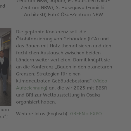
Zentrum NRW, Japan), M. Rauschen (Öko-
und
Zentrum NRW), S. Hasegawa (Enmichi,
Architekt); Foto: Öko-Zentrum NRW
Die geplante Konferenz soll die
Ökobilanzierung von Gebäuden (LCA) und
das Bauen mit Holz thematisieren und den
fachlichen Austausch zwischen beiden
Ländern weiter vertiefen. Damit knüpft sie
an die Konferenz „Bauen in den planetaren
Grenzen: Strategien für einen
klimaneutralen Gebäudebestand“ (
Video-
Aufzeichnung
) an, die wir 2025 mit BBSR
und BRI zur Weltausstellung in Osaka
organisiert haben.
rium
Weitere Infos (Englisch):
GREEN x EXPO
ku“;