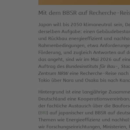
Mit dem BBSR auf Recherche-Rei
Japan will bis 2050 klimaneutral sein, D
derselben Aufgabe: einen Gebäudebestand
und Rückbau energieeffizient und nachhal
Rahmenbedingungen, etwa Anforderungen 
Förderung, und zugleich Antworten auf d
das angeht, sind wir im Mai 2026 auf ei
Auftrag des
Bundesinstituts für Bau-, St
Zentrum NRW
eine Recherche-Reise nach J
Tokio über Nara und Osaka bis nach Kan
Hintergrund ist eine langjährige Zusamme
Deutschland eine Kooperationsvereinbaru
der fachliche Austausch über die Baufors
(
BRI
) auf japanischer und BBSR auf deutsc
Themen wie Energieeffizienz und nachhal
wir Forschungseinrichtungen, Ministerien