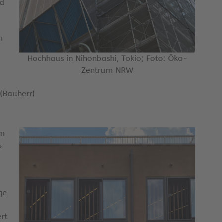
nd
n
Hochhaus in Nihonbashi, Tokio; Foto: Öko-
Zentrum NRW
(Bauherr)
im
s
ge
rt