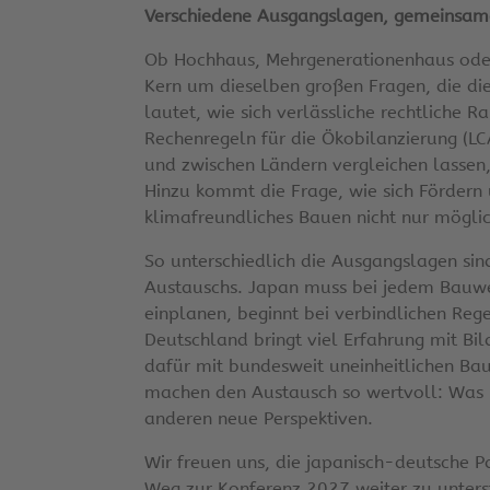
Verschiedene Ausgangslagen, gemeinsam
Ob Hochhaus, Mehrgenerationenhaus oder
Kern um dieselben großen Fragen, die di
lautet, wie sich verlässliche rechtliche 
Rechenregeln für die Ökobilanzierung (LCA
und zwischen Ländern vergleichen lassen, 
Hinzu kommt die Frage, wie sich Fördern 
klimafreundliches Bauen nicht nur möglich
So unterschiedlich die Ausgangslagen si
Austauschs. Japan muss bei jedem Bauwer
einplanen, beginnt bei verbindlichen Reg
Deutschland bringt viel Erfahrung mit Bil
dafür mit bundesweit uneinheitlichen Bau
machen den Austausch so wertvoll: Was im
anderen neue Perspektiven.
Wir freuen uns, die japanisch-deutsche P
Weg zur Konferenz 2027 weiter zu unterst