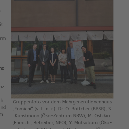
n
it
orm
nz
nz
ch
Gruppenfoto vor dem Mehrgenerationenhaus
und
„Enmichi“ (v. l. n. r.): Dr. O. Böttcher (BBSR), S.
im
Kunstmann (Öko-Zentrum NRW), M. Oshikiri
(Enmichi, Betreiber, NPO), Y. Matsubara (Öko-