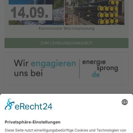
Kommunale Wärmeplanung
ZUM LEHRGANGSANGEBOT
Öko-Zentrum NRW GmbH
Planen Beraten Qualifizieren
Sachsenweg 8