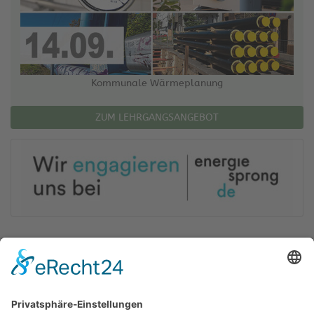
Kommunale Wärmeplanung
ZUM LEHRGANGSANGEBOT
Öko-Zentrum NRW GmbH
Planen Beraten Qualifizieren